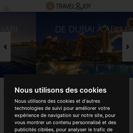
DE DUBAI À ABU DHABI
Précédent
S
©Atlantis The Palm
Nous utilisons des cookies
ACCUEIL
CIRCUITS EMIRATS ARABES UNIS
DE DUBAI À ABU DHABI
Nous utilisons des cookies et d'autres
technologies de suivi pour améliorer votre
DE DUBAI À ABU DHABI
expérience de navigation sur notre site, pour
vous montrer un contenu personnalisé et des
Circuit 5 jours / 4 nuits
(
Dubaï - Abu Dhabi - Dubaï
)
publicités ciblées, pour analyser le trafic de