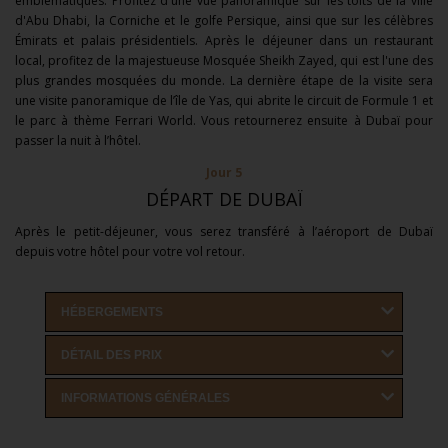
emblématiques. Profitez d'une vue panoramique sur les toits de la ville
d'Abu Dhabi, la Corniche et le golfe Persique, ainsi que sur les célèbres
Émirats et palais présidentiels. Après le déjeuner dans un restaurant
local, profitez de la majestueuse Mosquée Sheikh Zayed, qui est l'une des
plus grandes mosquées du monde. La dernière étape de la visite sera
une visite panoramique de l’île de Yas, qui abrite le circuit de Formule 1 et
le parc à thème Ferrari World. Vous retournerez ensuite à Dubaï pour
passer la nuit à l’hôtel.
Jour 5
DÉPART DE DUBAÏ
Après le petit-déjeuner, vous serez transféré à l’aéroport de Dubaï
depuis votre hôtel pour votre vol retour.
HÉBERGEMENTS
DÉTAIL DES PRIX
INFORMATIONS GÉNÉRALES