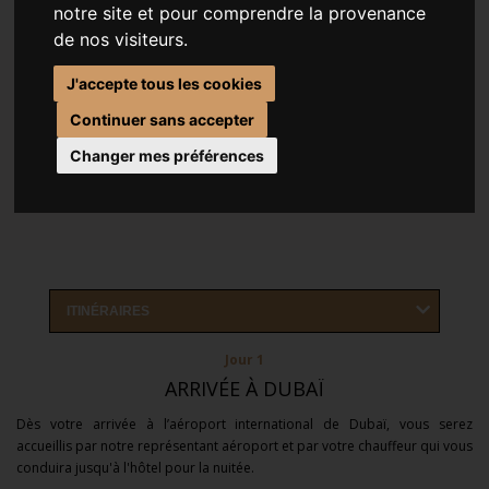
notre site et pour comprendre la provenance
de nos visiteurs.
LES POINTS FORTS DE CE CIRCUIT
J'accepte tous les cookies
Continuer sans accepter
Découvrir les deux Émirats le temps d'un court séjour
Changer mes préférences
Un séjour encadré et accompagné
Un programme équilibré de visites
ITINÉRAIRES
Jour 1
ARRIVÉE À DUBAÏ
Dès votre arrivée à l’aéroport
international de Dubaï,
vous serez
accueillis par notre représentant
aéroport et par
votre chauffeur qui vous
conduira jusqu'à l'hôtel pour la nuitée.