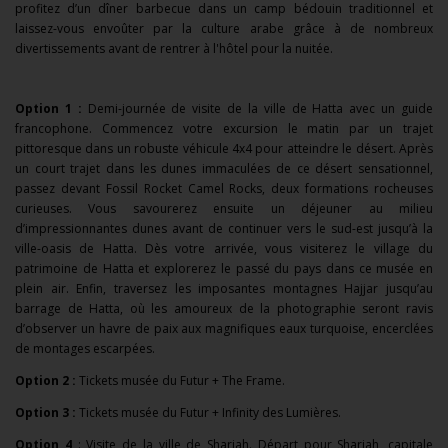
profitez d’un dîner barbecue dans un camp bédouin traditionnel et
laissez-vous envoûter par la culture arabe grâce à de nombreux
divertissements avant de rentrer à l'hôtel pour la nuitée.
Option 1 :
Demi-journée de visite de la ville de Hatta avec un guide
francophone. Commencez votre excursion le matin par un trajet
pittoresque dans un robuste véhicule 4x4 pour atteindre le désert. Après
un court trajet dans les dunes immaculées de ce désert sensationnel,
passez devant Fossil Rocket Camel Rocks, deux formations rocheuses
curieuses. Vous savourerez ensuite un déjeuner au milieu
d’impressionnantes dunes avant de continuer vers le sud-est jusqu’à la
ville-oasis de Hatta. Dès votre arrivée, vous visiterez le village du
patrimoine de Hatta et explorerez le passé du pays dans ce musée en
plein air. Enfin, traversez les imposantes montagnes Hajjar jusqu’au
barrage de Hatta, où les amoureux de la photographie seront ravis
d’observer un havre de paix aux magnifiques eaux turquoise, encerclées
de montages escarpées.
Option 2 :
Tickets musée du Futur + The Frame.
Option 3 :
Tickets musée du Futur + Infinity des Lumières.
Option 4
: Visite de la ville de Sharjah. Départ pour Sharjah, capitale