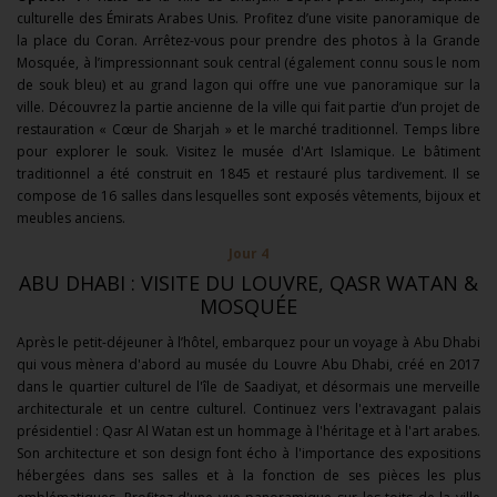
culturelle des Émirats Arabes Unis. Profitez d’une visite panoramique de
la place du Coran. Arrêtez-vous pour prendre des photos à la Grande
Mosquée, à l’impressionnant souk central (également connu sous le nom
de souk bleu) et au grand lagon qui offre une vue panoramique sur la
ville. Découvrez la partie ancienne de la ville qui fait partie d’un projet de
restauration « Cœur de Sharjah » et le marché traditionnel. Temps libre
pour explorer le souk. Visitez le musée d'Art Islamique. Le bâtiment
traditionnel a été construit en 1845 et restauré plus tardivement. Il se
compose de 16 salles dans lesquelles sont exposés vêtements, bijoux et
meubles anciens.
Jour 4
ABU DHABI : VISITE DU LOUVRE, QASR WATAN &
MOSQUÉE
Après le petit-déjeuner à l’hôtel, embarquez pour un voyage à Abu Dhabi
qui vous mènera d'abord au musée du Louvre Abu Dhabi, créé en 2017
dans le quartier culturel de l'île de Saadiyat, et désormais une merveille
architecturale et un centre culturel. Continuez vers l'extravagant palais
présidentiel : Qasr Al Watan est un hommage à l'héritage et à l'art arabes.
Son architecture et son design font écho à l'importance des expositions
hébergées dans ses salles et à la fonction de ses pièces les plus