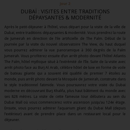
Jour 2
DUBAÏ : VISITES ENTRE TRADITIONS
DÉPAYSANTES & MODERNITÉ
Après le petit-déjeuner à l’hôtel, vous départ pour la visite de la ville de
Dubaï, entre traditions dépaysantes & modernité. Vous prendrez la route
de Jumeirah en direction de l’ile artificielle de The Palm. Début de la
journée par la visite du nouvel observatoire The View, du haut duquel
vous pourrez admirer la vue panoramique à 360 degrés de la Palm
Jumeirah. Vous profiterez ensuite d’un arrêt photo devant l'hôtel Atlantis
The Palm, hôtel mythique situé à l’extrémité de l’île. Suite de la visite avec
arrêt photo face au Burj Al Arab, célèbre hôtel de luxe en forme de voile
de bateau géante qui a souvent été qualifié de premier 7 étoiles au
monde, puis arrêt photo devant la Mosquée de Jumeirah, construite dans
le style traditionnel fatimide. Vous poursuivrez votre visite du Dubaï
moderne en découvrant Burj Khalifa, plus haut bâtiment du monde avec
ses 828 mètres. La visite de cette fameuse tour débutera au sein du
Dubaï Mall où vous commencerez votre ascension jusqu’au 124e étage.
Ensuite, vous pourrez admirer l’aquarium géant du Dubaï Mall (depuis
l’extérieur) avant de prendre place dans un restaurant local pour le
déjeuner.