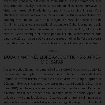
Après-midi consacrée à la visite du Vieux Dubaï. La visite commence avec
le quartier de Bastakiya, ses maisons traditionnelles et ses tours à vents.
Visite du musée Al Shindagha comptant l’histoire des Émirats. Vous
effectuerez ensuite la traversée de la crique de Dubaï à bord d’un taxi
aquatique traditionnel, l'abra, afin de rejoindre les souks des épices et de
l’or. En fin de journée, sans guide, direction vers Dubaï Marina, partie de
la ville construite autour d’un canal artificiel de plus de 3km, le long de la
côte du Golfe Persique et bordé par de luxueux yachts. Profitez d’un
diner-croisière en boutre où vous savourerez un diner-buffet aux saveurs
orientales durant environ 2h avant de retourner à l'hôtel pour la nuitée.
Jour 3
DUBAÏ : MATINÉE LIBRE AVEC OPTIONS & APRÈS-
MIDI SAFARI
Après le petit déjeuner, une matinée libre s'offre à vous avec possibilité
de réserver une option moyennant un supplément : visite de Hatta
(option 1), forfait tickets (options 2 et 3) et visite de Sharjah (option 4).
Déjeuner libre puis,
cap pour une après-midi safari dans le désert avec
dîner BBQ en base partagée avec chauffeur anglophone. Partez en
direction des dunes dorées pour un safari dans le désert. Après une
balade en 4x4 dans les dunes, arrêtez-vous sur un point culminant pour
admirer le coucher du soleil et prendre de magnifiques photos. Plus tard,