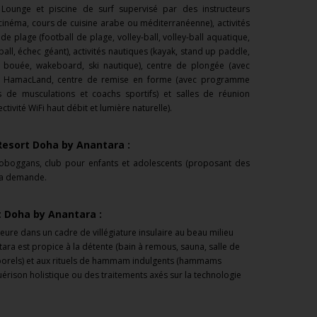
Q Lounge et piscine de surf supervisé par des instructeurs
, cinéma, cours de cuisine arabe ou méditerranéenne), activités
s de plage (football de plage, volley-ball, volley-ball aquatique,
all, échec géant), activités nautiques (kayak, stand up paddle,
 bouée, wakeboard, ski nautique), centre de plongée (avec
que HamacLand, centre de remise en forme (avec programme
s de musculations et coachs sportifs) et salles de réunion
ivité WiFi haut débit et lumière naturelle).
Resort Doha by Anantara :
toboggans, club pour enfants et adolescents (proposant des
 à la demande.
t Doha by Anantara :
eure dans un cadre de villégiature insulaire au beau milieu
tara est propice à la détente (bain à remous, sauna, salle de
orporels) et aux rituels de hammam indulgents (hammams
uérison holistique ou des traitements axés sur la technologie