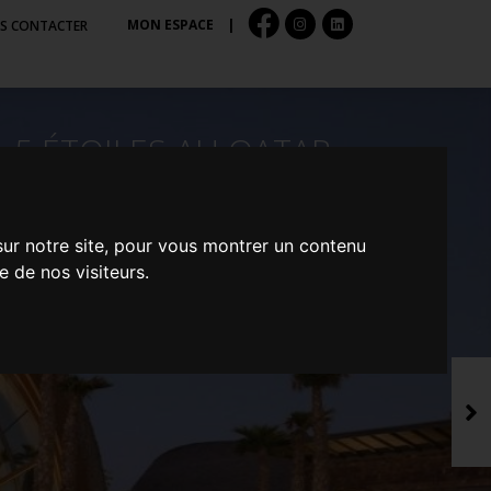
MON ESPACE
|
S CONTACTER
AU QATAR
B
sur notre site, pour vous montrer un contenu
e de nos visiteurs.
S