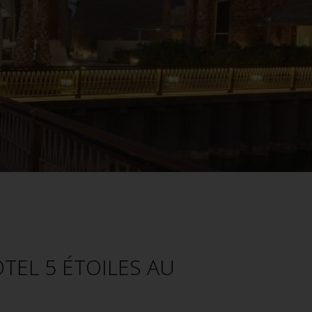
©Banana Island Resort D
TEL 5 ÉTOILES AU