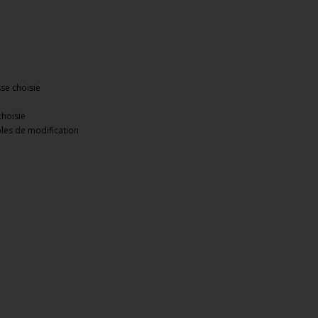
sse choisie
choisie
bles de modification