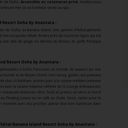
ille de Doha.
Accessible en catamaran privé
, évadez-vous
 fortes en mer ou un bonheur serein au spa.
d Resort Doha by Anantara :
illes de Doha, au Banana Island. Une gamme d'hébergements
it une escapade idéale. Restez près de la piscine lagon qui est
s une villa de plage ou dérivez au-dessus du golfe Persique
and Resort Doha by Anantara :
pétissantes à Doha. Parcourez un monde de saveurs sur une
 du monde et du Moyen-Orient chez Azraq, goûtez aux plateaux
nelle chez Al Nahham, prenez part à la cuisine méditerranéenne
es avec la cuisine indienne raffinée du Q Lounge & Restaurant,
 restaurant américain rétro Ted’s et prenez un verre en bord
au Floating Luxury ou un café au Zeste. Sinon, optez pour le
un moment avec vos proches autour d’un bon barbecue dans
l'hôtel Banana Island Resort Doha by Anantara :