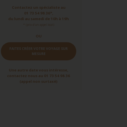
Contactez un spécialiste au
01 73 54 98 36*,
du lundi au samedi de 10h à 19h
* (prix d'un appel local)
OU
FAITES CRÉER VOTRE VOYAGE SUR
MESURE
Une autre date vous intéresse,
contactez nous au 01 73 54 98 36
(appel non surtaxé)