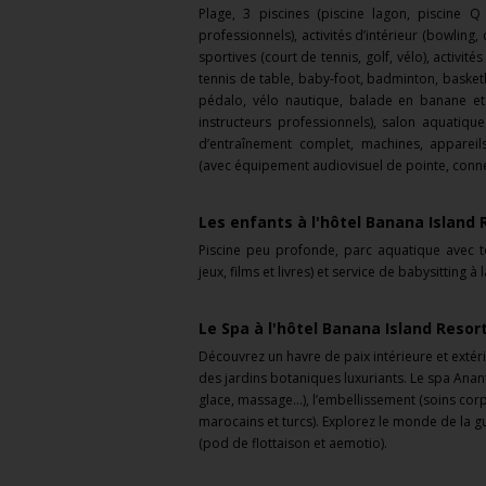
Plage, 3 piscines (piscine lagon, piscine 
professionnels), activités d’intérieur (bowling
sportives (court de tennis, golf, vélo), activité
tennis de table, baby-foot, badminton, basketb
pédalo, vélo nautique, balade en banane et
instructeurs professionnels), salon aquati
d’entraînement complet, machines, appareil
(avec équipement audiovisuel de pointe, connect
Les enfants à l'hôtel Banana Island 
Piscine peu profonde, parc aquatique avec 
jeux, films et livres) et service de babysitting
Le Spa à l'hôtel Banana Island Resor
Découvrez un havre de paix intérieure et extéri
des jardins botaniques luxuriants. Le spa Anan
glace, massage...), l’embellissement (soins c
marocains et turcs). Explorez le monde de la g
(pod de flottaison et aemotio).