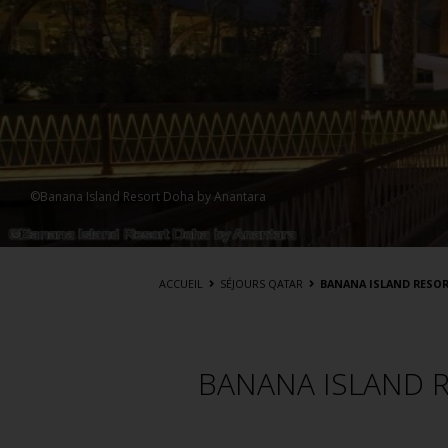
oha by Anantara
ACCUEIL
SÉJOURS QATAR
BANANA ISLAND RESOR
BANANA ISLAND R