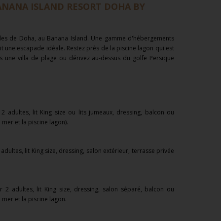
ANANA ISLAND RESORT DOHA BY
illes de Doha, au Banana Island. Une gamme d'hébergements
it une escapade idéale. Restez près de la piscine lagon qui est
s une villa de plage ou dérivez au-dessus du golfe Persique
2 adultes, lit King size ou lits jumeaux, dressing, balcon ou
mer et la piscine lagon).
 adultes, lit King size, dressing, salon extérieur, terrasse privée
ir
2 adultes, lit King size, dressing, salon séparé, balcon ou
 mer et la piscine lagon.