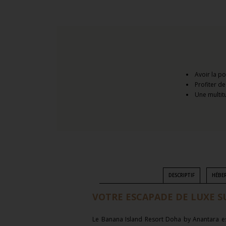
Avoir la po
Profiter d
Une multitu
DESCRIPTIF
HÉBE
VOTRE ESCAPADE DE LUXE S
Le Banana Island Resort Doha by Anantara es