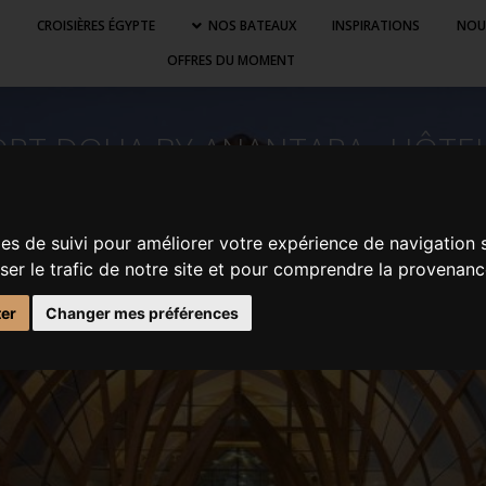
S
CROISIÈRES ÉGYPTE
NOS BATEAUX
INSPIRATIONS
NOU
OFFRES DU MOMENT
 ANANTARA , HÔTEL 5 ÉTOILES 
ies de suivi pour améliorer votre expérience de navigation 
yser le trafic de notre site et pour comprendre la provenanc
ter
Changer mes préférences