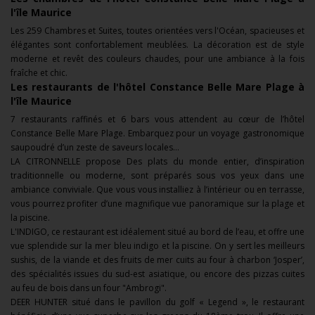
l'île Maurice
Les 259 Chambres et Suites, toutes orientées vers l'Océan, spacieuses et
élégantes sont confortablement meublées. La décoration est de style
moderne et revêt des couleurs chaudes, pour une ambiance à la fois
fraîche et chic.
Les restaurants de l'h
ôtel Constance Belle Mare Plage à
l'île Maurice
7 restaurants raffinés et 6 bars vous attendent au cœur de l’hôtel
Constance Belle Mare Plage. Embarquez pour un voyage gastronomique
saupoudré d’un zeste de saveurs locales…
LA CITRONNELLE propose Des plats du monde entier, d’inspiration
traditionnelle ou moderne, sont préparés sous vos yeux dans une
ambiance conviviale. Que vous vous installiez à l’intérieur ou en terrasse,
vous pourrez profiter d’une magnifique vue panoramique sur la plage et
la piscine.
L'INDIGO, ce restaurant est idéalement situé au bord de l’eau, et offre une
vue splendide sur la mer bleu indigo et la piscine. On y sert les meilleurs
sushis, de la viande et des fruits de mer cuits au four à charbon ‘Josper’,
des spécialités issues du sud-est asiatique, ou encore des pizzas cuites
au feu de bois dans un four "Ambrogi".
DEER HUNTER situé dans le pavillon du golf « Legend », le restaurant