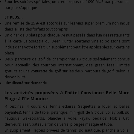
Pour les soirées spéciales, un crédit-repas de 1090 MUR par personne,
par jour s'applique
ET PLUS...
Une remise de 25% est accordée sur les vins super premium non inclus
dans la liste des forfaits tout compris
Un dîner de 3 plats pour chaque 7e nuit passée dans l'un des restaurants
à la carte La Spiaggia ou Deer Hunter (certains vins et boissons sont
inclus dans votre forfait, un supplément peut être applicables sur certains
plats).
Deux parcours de golf de championnat 18 trous spécialement conçus
pour accueillir des tournois internationaux, des green fees illimités
gratuits et une voiturette de golf sur les deux parcours de golf, selon la
disponibilité
Film illimité sur demande
Les activités proposées à l'h
ôtel Constance Belle Mare
Plage à l'île Maurice
4 piscines, 4 cours de tennis éclairés (raquettes à louer et balles
payantes), tennis de table, pétanque, mini-golf de 9 trous, volley ball, ski
nautique, wakeboards, planche à voile, kayak, pédalos, Hobie Cat,
dériveurs laser, bateau à fon de verre, plongée masque et tuba.
En supplément : leçons privées de tennis, ski nautique, planche à voile,