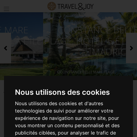
CONSTANCE BELLE MARE
PLAGE, HÔTEL 5 ÉTOILES À L'ÎLE
Précédent
S
MAURICE
©CONSTANCE BELLE MARE PLAGE
Nous utilisons des cookies
ACCUEIL
SÉJOURS ILE MAURICE
CONSTANCE BELLE MARE PLAGE, HÔTEL 5 ÉTOILES À L'ÎLE MAURICE
Nous utilisons des cookies et d'autres
technologies de suivi pour améliorer votre
expérience de navigation sur notre site, pour
CONSTANCE BELLE MARE
vous montrer un contenu personnalisé et des
publicités ciblées, pour analyser le trafic de