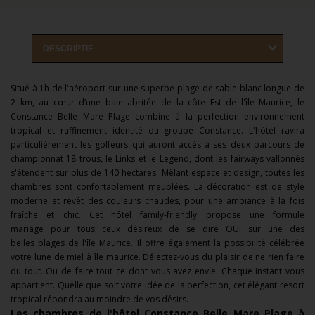
DESCRIPTIF
Situé à 1h de l'aéroport sur une superbe plage de sable blanc longue de
2 km, au cœur d’une baie abritée de la côte Est de l'île Maurice, le
Constance Belle Mare Plage combine à la perfection environnement
tropical et raffinement identité du groupe Constance. L'hôtel ravira
particulièrement les golfeurs qui auront accès à ses deux parcours de
championnat 18 trous, le Links et le Legend, dont les fairways vallonnés
s'étendent sur plus de 140 hectares. Mêlant espace et design, toutes les
chambres sont confortablement meublées. La décoration est de style
moderne et revêt des couleurs chaudes, pour une ambiance à la fois
fraîche et chic. Cet hôtel family-friendly propose une formule
mariage pour tous ceux désireux de se dire OUI sur une des
belles plages de l'île Maurice. Il offre également la possibilité célébrée
votre lune de miel à île maurice. Délectez-vous du plaisir de ne rien faire
du tout. Ou de faire tout ce dont vous avez envie. Chaque instant vous
appartient. Quelle que soit votre idée de la perfection, cet élégant resort
tropical répondra au moindre de vos désirs.
Les chambres de l'h
ôtel Constance Belle Mare Plage à