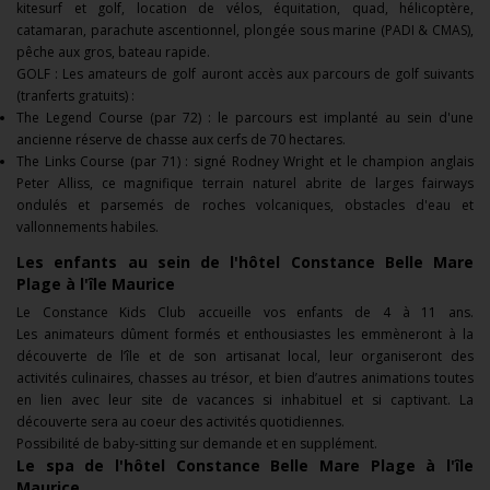
kitesurf et golf, location de vélos, équitation, quad, hélicoptère,
catamaran, parachute ascentionnel, plongée sous marine (PADI & CMAS),
pêche aux gros, bateau rapide.
GOLF : Les amateurs de golf auront accès aux parcours de golf suivants
(tranferts gratuits) :
The Legend Course (par 72) : le parcours est implanté au sein d'une
ancienne réserve de chasse aux cerfs de 70 hectares.
The Links Course (par 71) : signé Rodney Wright et le champion anglais
Peter Alliss, ce magnifique terrain naturel abrite de larges fairways
ondulés et parsemés de roches volcaniques, obstacles d'eau et
vallonnements habiles.
Les enfants au sein de l'h
ôtel Constance Belle Mare
Plage à l'île Maurice
Le Constance Kids Club accueille vos enfants de 4 à 11 ans.
Les animateurs dûment formés et enthousiastes les emmèneront à la
découverte de l’île et de son artisanat local, leur organiseront des
activités culinaires, chasses au trésor, et bien d’autres animations toutes
en lien avec leur site de vacances si inhabituel et si captivant. La
découverte sera au coeur des activités quotidiennes.
Possibilité de baby-sitting sur demande et en supplément.
Le spa de l'h
ôtel Constance Belle Mare Plage à l'île
Maurice