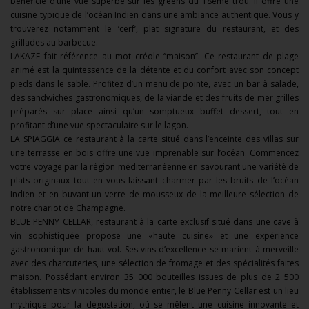
bénéficie d’une vue superbe sur les greens du 18ème trou. Il offre une
cuisine typique de l’océan Indien dans une ambiance authentique. Vous y
trouverez notamment le ‘cerf’, plat signature du restaurant, et des
grillades au barbecue.
LAKAZE fait référence au mot créole ‘’maison’’. Ce restaurant de plage
animé est la quintessence de la détente et du confort avec son concept
pieds dans le sable. Profitez d’un menu de pointe, avec un bar à salade,
des sandwiches gastronomiques, de la viande et des fruits de mer grillés
préparés sur place ainsi qu’un somptueux buffet dessert, tout en
profitant d’une vue spectaculaire sur le lagon.
LA SPIAGGIA ce restaurant à la carte situé dans l’enceinte des villas sur
une terrasse en bois offre une vue imprenable sur l’océan. Commencez
votre voyage par la région méditerranéenne en savourant une variété de
plats originaux tout en vous laissant charmer par les bruits de l’océan
Indien et en buvant un verre de mousseux de la meilleure sélection de
notre chariot de Champagne.
BLUE PENNY CELLAR, restaurant à la carte exclusif situé dans une cave à
vin sophistiquée propose une «haute cuisine» et une expérience
gastronomique de haut vol. Ses vins d’excellence se marient à merveille
avec des charcuteries, une sélection de fromage et des spécialités faites
maison. Possédant environ 35 000 bouteilles issues de plus de 2 500
établissements vinicoles du monde entier, le Blue Penny Cellar est un lieu
mythique pour la dégustation, où se mêlent une cuisine innovante et