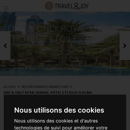
ONE & ONLY ROYAL MIRAGE,
HÔTEL 5 ÉTOILES À DUBAI
Précédent
S
© ONE & ONLY ROYAL MIRAGE DUBAI
ACCUEIL
SÉJOURS EMIRATS ARABES UNIS
ONE & ONLY ROYAL MIRAGE, HÔTEL 5 ÉTOILES À DUBAI
Nous utilisons des cookies
ONE & ONLY ROYAL MIRAGE,
Nous utilisons des cookies et d'autres
technologies de suivi pour améliorer votre