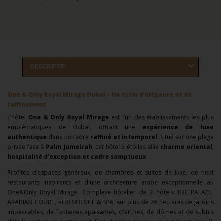
DESCRIPTIF
One & Only Royal Mirage Dubai – Un écrin d’élégance et de
raffinement
L’hôtel
One & Only Royal Mirage
est l’un des établissements les plus
emblématiques de Dubaï, offrant une
expérience de luxe
authentique
dans un cadre
raffiné et intemporel
. Situé sur une plage
privée face à
Palm Jumeirah
, cet hôtel 5 étoiles allie
charme oriental,
hospitalité d’exception et cadre somptueux
.
Profitez d'espaces généreux, de chambres et suites de luxe, de neuf
restaurants inspirants et d'une architecture arabe exceptionnelle au
One&Only Royal Mirage. Complexe hôtelier de 3 hôtels THE PALACE,
ARABIAN COURT, et RESIDENCE & SPA, sur plus de 26 hectares de jardins
impeccables, de fontaines apaisantes, d'arches, de dômes et de subtils