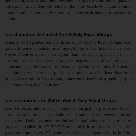
détails arabes vous attendent. Des chemins sinueux vous mènent jusqu'à
notre plage privée d'un kilomètre sur Jumeirah Beach. Vous vous sentirez
immédiatement comme chez vous dans cet environnement paisible et
serein.
Les chambres de l'hôtel One & Only Royal Mirage
G
randes et élégantes, les chambres du One&Only Royal Mirage, sont
toutes dotées d'un balcon privé face à la mer.
Succombez au charme du
Moyen-Orient en passant un séjour dans les suites spacieuses face à
l'océan, avec leurs terrasses privées majestueuses offrant des vues
captivantes sur les cours, fontaines et jardins parfumés.
Découvrez
l'envoûtante villa jardin et plage avec piscine privée, deux chambres
principales et un jardin luxuriant, entièrement isolée et à quelques pas
seulement de la plage exclusive.
Les restaurants de l'hôtel One & Only Royal Mirage
Avec 16 restaurants, bars et lounges remarquables proposant chacun
son propre menu authentique, toutes vos envies seront
satisfaites.
Délicieusement sophistiqué, agréablement classique et
toujours excellent, le CELEBRITIES vous offre le meilleur de la cuisine
gastronomique. A
OLIVES,
g
oûtez à l'élégance légendaire de la Côte