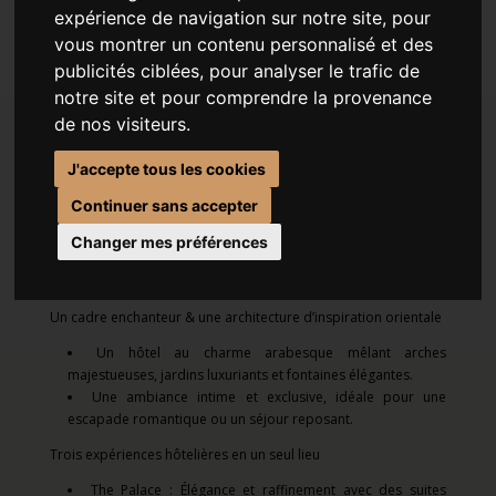
HÔTEL 5 ÉTOILES À DUBAI
expérience de navigation sur notre site, pour
À partir de 5 nuits
(
DUBAI
)
vous montrer un contenu personnalisé et des
publicités ciblées, pour analyser le trafic de
notre site et pour comprendre la provenance
de nos visiteurs.
LES POINTS FORTS DE CE SÉJOUR
J'accepte tous les cookies
Un emplacement privilégié
Continuer sans accepter
Niché sur une plage privée de 1 km offrant une vue
spectaculaire sur Palm Jumeirah.
Changer mes préférences
À proximité de Marina Dubai, The Walk - JBR et des
attractions principales.
Un cadre enchanteur & une architecture d’inspiration orientale
Un hôtel au charme arabesque mêlant arches
majestueuses, jardins luxuriants et fontaines élégantes.
Une ambiance intime et exclusive, idéale pour une
escapade romantique ou un séjour reposant.
Trois expériences hôtelières en un seul lieu
The Palace : Élégance et raffinement avec des suites