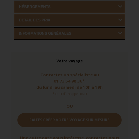
HÉBERGEMENTS
DÉTAIL DES PRIX
INFORMATIONS GÉNÉRALES
Votre voyage
Contactez un spécialiste au
01 73 54 98 36*,
du lundi au samedi de 10h à 19h
* (prix d'un appel local)
OU
FAITES CRÉER VOTRE VOYAGE SUR MESURE
Une autre date vous intéresse, contactez nous