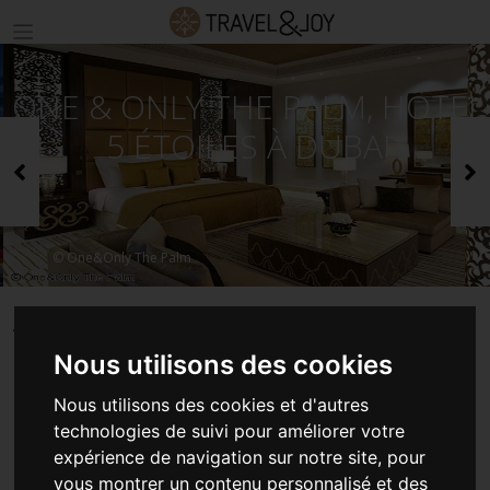
ONE & ONLY THE PALM, HÔTEL
5 ÉTOILES À DUBAI
Précédent
S
© One&Only The Palm
ACCUEIL
SÉJOURS EMIRATS ARABES UNIS
ONE & ONLY THE PALM, HÔTEL 5 ÉTOILES À DUBAI
Nous utilisons des cookies
Nous utilisons des cookies et d'autres
technologies de suivi pour améliorer votre
ONE & ONLY THE PALM,
expérience de navigation sur notre site, pour
vous montrer un contenu personnalisé et des