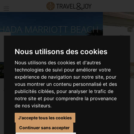
HURGHADA MARRIOTT BEACH
RESORT 5* - VOL RÉGULIER
Précédent
S
Nous utilisons des cookies
Nous utilisons des cookies et d'autres
technologies de suivi pour améliorer votre
©Hotel Hurghada Marriott Beach Resort
expérience de navigation sur notre site, pour
vous montrer un contenu personnalisé et des
ACCUEIL
SÉJOURS ÉGYPTE
publicités ciblées, pour analyser le trafic de
HURGHADA MARRIOTT BEACH RESORT 5* - VOL RÉGULIER
notre site et pour comprendre la provenance
de nos visiteurs.
J'accepte tous les cookies
HURGHADA MARRIOTT
Continuer sans accepter