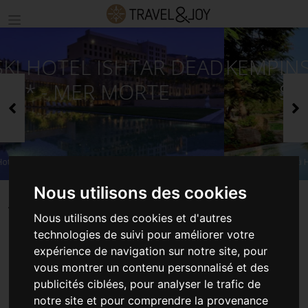
KEMPINSKI HOTEL ISHTAR DEAD
SEA 5* - MER MORTE
Précédent
S
©Kempinski Hotel Ishtar Dead Sea
Nous utilisons des cookies
ACCUEIL
SÉJOURS JORDANIE
Nous utilisons des cookies et d'autres
KEMPINSKI HOTEL ISHTAR DEAD SEA 5* - MER MORTE
technologies de suivi pour améliorer votre
expérience de navigation sur notre site, pour
vous montrer un contenu personnalisé et des
KEMPINSKI HOTEL ISHTAR
publicités ciblées, pour analyser le trafic de
notre site et pour comprendre la provenance