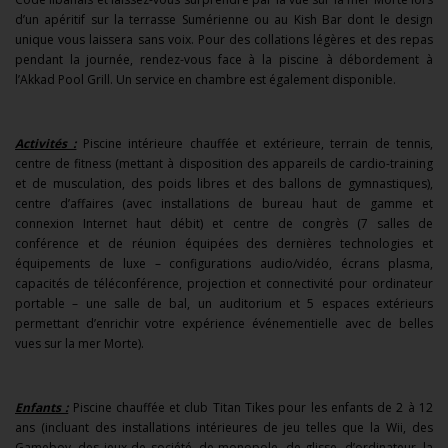
d’un apéritif sur la terrasse Sumérienne ou au Kish Bar dont le design
unique vous laissera sans voix. Pour des collations légères et des repas
pendant la journée, rendez-vous face à la piscine à débordement à
l’Akkad Pool Grill. Un service en chambre est également disponible.
Activités :
Piscine intérieure chauffée et extérieure, terrain de tennis,
centre de fitness (mettant à disposition des appareils de cardio-training
et de musculation, des poids libres et des ballons de gymnastiques),
centre d’affaires (avec installations de bureau haut de gamme et
connexion Internet haut débit) et centre de congrès (7 salles de
conférence et de réunion équipées des dernières technologies et
équipements de luxe – configurations audio/vidéo, écrans plasma,
capacités de téléconférence, projection et connectivité pour ordinateur
portable – une salle de bal, un auditorium et 5 espaces extérieurs
permettant d’enrichir votre expérience événementielle avec de belles
vues sur la mer Morte).
Enfants :
Piscine chauffée et club Titan Tikes pour les enfants de 2 à 12
ans (incluant des installations intérieures de jeu telles que la Wii, des
Gameboy, des jeux de société, de monopole, de glisse, d’ordinateur, la