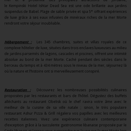
le Kempinski Hotel Ishtar Dead Sea est une ode brillante aux jardins
suspendus de Babel. Plage de sable privée et spa 5* offrant expériences
de luxe grâce à ses eaux infusées de minéraux riches de la mer Morte
rendront votre séjour inoubliable.
Hébergement :
Les 345 chambres, suites et villas royales de ce
complexe hôtelier de luxe, situées dans trois enclaves luxueuses au milieu
de jardins parsemés de lagons, cascades et piscines, offrent une intimité
absolue au bord de la mer Morte. Caché pendant des siècles dans le
berceau du temps et à 434 mètres sous le niveau de la mer, séjournez là
où la nature et l’histoire ont si merveilleusement conspiré.
Restauration :
Découvrez les nombreuses possibilités culinaires
proposées par les restaurants et bars de l’hôtel. Dégustez des buffets
alléchants au restaurant Obelisk où le chef ravira votre âme avec le
meilleur de la cuisine de sa ville natale ; sinon, le très populaire
restaurant Ashur Pizza & Grill régalera vos papilles avec les meilleures
recettes italiennes. Vivez une expérience culinaire contemporaine
d’exception grâce à la succulente gastronomie libanaise proposée par le
Code libanais et laissez-vous surprendre par la vue sur la mer Morte lors