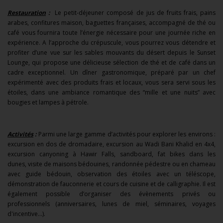
Restauration
:
Le petit-déjeuner composé de jus de fruits frais, pains
arabes, confitures maison, baguettes françaises, accompagné de thé ou
café vous fournira toute l’énergie nécessaire pour une journée riche en
expérience. A l’approche du crépuscule, vous pourrez vous détendre et
profiter d’une vue sur les sables mouvants du désert depuis le Sunset
Lounge, qui propose une délicieuse sélection de thé et de café dans un
cadre exceptionnel. Un dîner gastronomique, préparé par un chef
expérimenté avec des produits frais et locaux, vous sera servi sous les
étoiles, dans une ambiance romantique des “mille et une nuits” avec
bougies et lampes à pétrole.
Activités
:
Parmi une large gamme d’activités pour explorer les environs :
excursion en dos de dromadaire, excursion au Wadi Bani Khalid en 4x4,
excursion canyoning à Hawir Falls, sandboard, fat bikes dans les
dunes, visite de maisons bédouines, randonnée pédestre ou en chameau
avec guide bédouin, observation des étoiles avec un téléscope,
démonstration de fauconnerie et cours de cuisine et de calligraphie. Il est
également possible d’organiser des évènements privés ou
professionnels (anniversaires, lunes de miel, séminaires, voyages
d'incentive...).