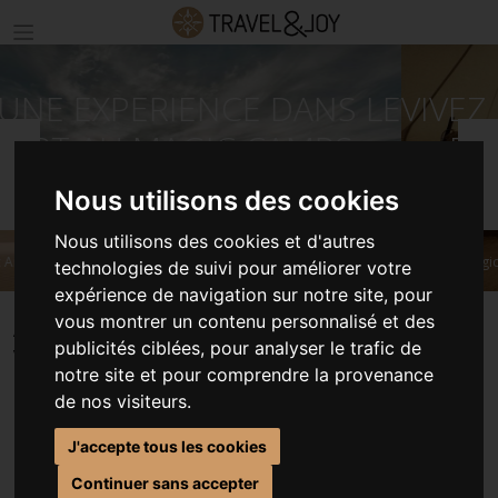
VIVEZ UNE EXPERIENCE DANS LE
DESERT AU MAGIC CAMPS
Précédent
S
PRIVATE
Nous utilisons des cookies
Nous utilisons des cookies et d'autres
©Magic Arabia
technologies de suivi pour améliorer votre
expérience de navigation sur notre site, pour
vous montrer un contenu personnalisé et des
ACCUEIL
SÉJOURS OMAN
publicités ciblées, pour analyser le trafic de
VIVEZ UNE EXPERIENCE DANS LE DESERT AU MAGIC CAMPS PRIVATE
notre site et pour comprendre la provenance
de nos visiteurs.
J'accepte tous les cookies
VIVEZ UNE EXPERIENCE
Continuer sans accepter