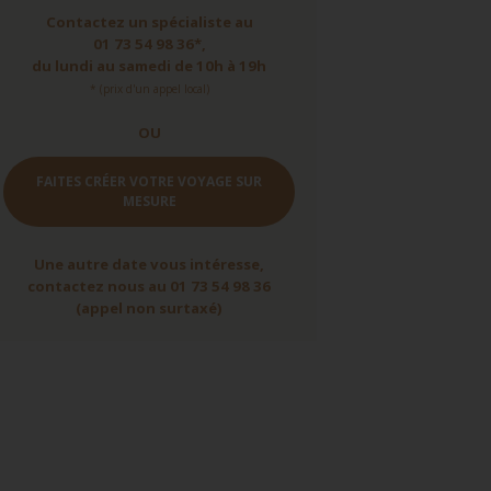
Contactez un spécialiste au
01 73 54 98 36*,
du lundi au samedi de 10h à 19h
* (prix d'un appel local)
OU
FAITES CRÉER VOTRE VOYAGE SUR
MESURE
Une autre date vous intéresse,
contactez nous au 01 73 54 98 36
(appel non surtaxé)