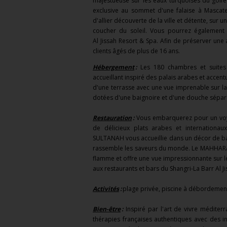
majestueuse sur les eaux turquoises du golfe
exclusive au sommet d'une falaise à Mascate
d'allier découverte de la ville et détente, sur 
coucher du soleil. Vous pourrez également 
Al Jissah Resort & Spa. Afin de préserver une 
clients âgés de plus de 16 ans.
Hébergement
:
Les 180 chambres et suites
accueillant inspiré des palais arabes et acce
d'une terrasse avec une vue imprenable sur la
dotées d'une baignoire et d'une douche sépar
Restauration
:
Vous embarquerez pour un voyag
de délicieux plats arabes et internationa
SULTANAH vous accueillie dans un décor de bat
rassemble les saveurs du monde. Le MAHHARA BE
flamme et offre une vue impressionnante sur l
aux restaurants et bars du Shangri-La Barr Al J
Activités
:
plage privée, piscine à débordement,
Bien-être
:
Inspiré par l'art de vivre médit
thérapies françaises authentiques avec des i