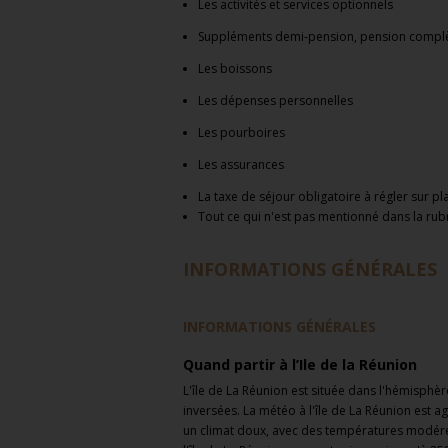
Le
s activités et
services optionnels
Suppléments demi-pension, pension complèt
Les
boissons
Les dépenses personnelles
Les pourboires
Les assurances
La taxe de séjour obligatoire à régler sur pl
Tout ce qui n'est pas mentionné dans la ru
INFORMATIONS GÉNÉRALES
INFORMATIONS GÉNÉRALES
Quand partir à l’Ile de la Réunion
L'île de La Réunion est située dans l'hémisphère
inversées. La météo à l'île de La Réunion est a
un climat doux, avec des températures modérée