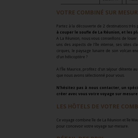
VOTRE COMBINÉ SUR MESURE 
Partez à la découverte de 2 destinations très 
à couper le soufle de La Réunion, et les p
A La Réunion, nous vous conseillons de louer 
uns des aspects de l'île intense, ses sites 
cirques, le paysage lunaire de son volcan en
d'un hélicoptère ?
A l'Île Maurice, profitez d'un séjour détente 
que nous avons sélectionné pour vous.
N'hésitez pas à nous contacter, un spécia
créer avec vous votre voyage sur mesure
LES HÔTELS DE VOTRE COMBI
Ce voyage combine île de La Réunion et île Maur
pour concevoir votre voyage sur-mesure.