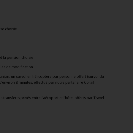
asse
choisie
et la
pension choisie
les de modification
éunion: un survol en hélicoptère par personne offert (survol du
d’environ 8 minutes, effectué par notre partenaire Corail
s transferts privés entre l’aéroport et l’hôtel offerts par Travel