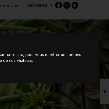
MON ESPACE
|
S CONTACTER
E MAURICE
sur notre site, pour vous montrer un contenu
e de nos visiteurs.
S