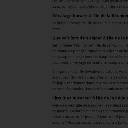
l'île de La Réunion peuvent grimper jusqu'à 35°
La saison cyclonique s'étend de janvier à mars
Décalage horaire à l’Ile de la Réunio
Le fuseau horaire de l'île de La Réunion est UT
hiver.
Que voir lors d’un séjour à l’Ile de l
Surnommée "l'île intense", l'île de La Réunion 
baptème de plongée, survol des volcans en hé
de parapente, nage avec les dauphins et les bal
ravir pour un voyage en famille, en couple ou e
Chaque coin de l'île dévoilent ses atouts: visite
la douceur de vivre du sud à Saint Pierre, déco
Philippe, randonnez dans les cirques et les vo
encore, déambulez dans le très réputé marché f
Circuit et autotour à l’Ile de la Réun
Rien de mieux que de découvrir les richesses d
en liberté ! La durée minimale recommandée pour
est de consacrer 10 jours, 12 jours ou 15 jours
enfants ? Nous proposons des circuits à La Réu