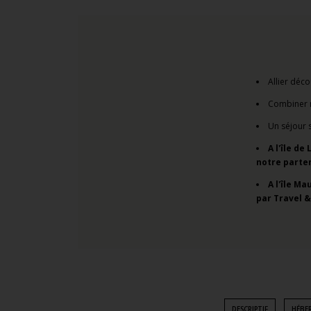
Allier déc
Combiner na
Un séjour 
A l'île d
notre parten
A l'île Ma
par Travel &
DESCRIPTIF
HÉBE