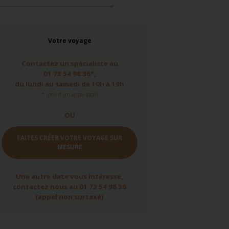
Votre voyage
Contactez un spécialiste au
01 73 54 98 36*,
du lundi au samedi de 10h à 19h
* (prix d'un appel local)
OU
FAITES CRÉER VOTRE VOYAGE SUR
MESURE
Une autre date vous intéresse,
contactez nous au 01 73 54 98 36
(appel non surtaxé)