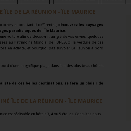
ÎLE DE LA RÉUNION - ÎLE MAURICE
proches, et pourtant si différentes,
découvrez les paysages
lages paradisiaques de l'Île Maurice.
une voiture afin de découvrir, au gré de vos envies, quelques
classés au Patrimoine Mondial de l'UNESCO, la verdure de ces
core en activité, et pourquoi pas survoler La Réunion à bord
au bord d'une magnifique plage dans l'un des plus beaux hôtels
liste de ces belles destinations, se fera un plaisir de
.
NÉ ÎLE DE LA RÉUNION - ÎLE MAURICE
ice est réalisable en hôtels 3, 4 ou 5 étoiles. Consultez-nous