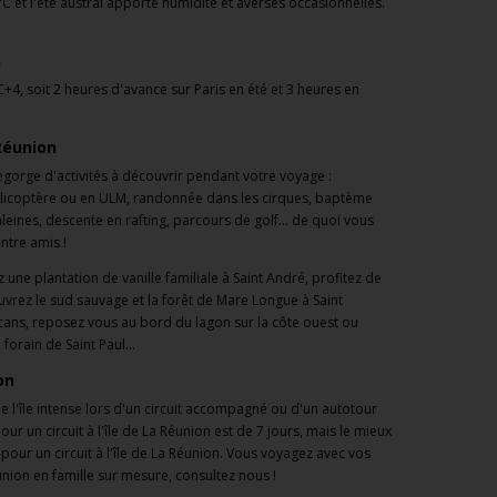
C et l'été austral apporte humidité et averses occasionnelles.
.
n
C+4, soit 2 heures d'avance sur Paris en été et 3 heures en
a Réunion
regorge d'activités à découvrir pendant votre voyage :
licoptère ou en ULM, randonnée dans les cirques, baptème
eines, descente en rafting, parcours de golf... de quoi vous
ntre amis !
z une plantation de vanille familiale à Saint André, profitez de
uvrez le sud sauvage et la forêt de Mare Longue à Saint
lcans, reposez vous au bord du lagon sur la côte ouest ou
orain de Saint Paul...
ion
e l'île intense lors d'un circuit accompagné ou d'un autotour
 un circuit à l'île de La Réunion est de 7 jours, mais le mieux
 pour un circuit à l'île de La Réunion. Vous voyagez avec vos
nion en famille sur mesure, consultez nous !