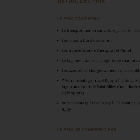
DÉTAIL DES PRIX
LE PRIX COMPREND
Le transport aérien sur vols réguliers en cl
Les repas à bord des avions
Les transferts entre l
’
aéroport et
l’hôtel
Le logement dans l
a catégorie de chambre
Les taxes et surcharges aériennes
,
susceptib
* Votre avantage Travel & Joy à l'île de La R
lagon au départ de Saint Gilles d’une durée 
Hélicoptère)
Votre avantage Travel & Joy à l'île Maurice: le
& Joy
LE PRIX NE COMPREND PAS