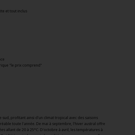
e et tout inclus
ace
brique "le prix comprend"
 sud, profitant ainsi d'un climat tropical avec des saisons
gréable toute l'année. De mai à septembre, l'hiver austral offre
s allant de 20 à 25°C. D'octobre à avril, les températures à