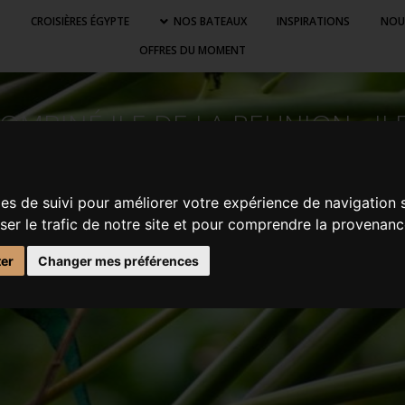
S
CROISIÈRES ÉGYPTE
NOS BATEAUX
INSPIRATIONS
NOU
OFFRES DU MOMENT
OMBINÉ ILE DE LA REUNION - IL
ies de suivi pour améliorer votre expérience de navigation 
yser le trafic de notre site et pour comprendre la provenanc
ter
Changer mes préférences