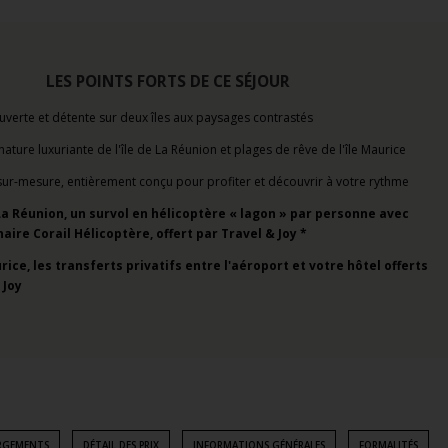
LES POINTS FORTS DE CE SÉJOUR
ouverte et détente sur deux îles aux paysages contrastés
ture luxuriante de l'île de La Réunion et plages de rêve de l'île Maurice
sur-mesure, entièrement conçu pour profiter et découvrir à votre rythme
e La Réunion, un survol en hélicoptère « lagon » par personne avec
aire Corail Hélicoptère, offert par Travel & Joy *
urice, les transferts privatifs entre l'aéroport et votre hôtel offerts
 Joy
RGEMENTS
DÉTAIL DES PRIX
INFORMATIONS GÉNÉRALES
FORMALITÉS