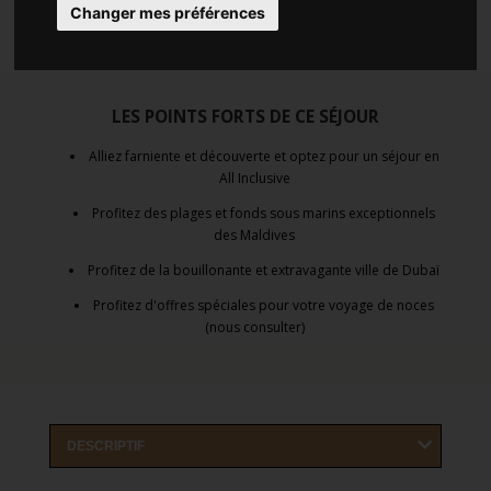
Séjour 11 jours / 10 nuits
(
MALDIVES - DUBAI
)
Changer mes préférences
LES POINTS FORTS DE CE SÉJOUR
Alliez farniente et découverte et optez pour un séjour en
All Inclusive
Profitez des plages et fonds sous marins exceptionnels
des Maldives
Profitez de la bouillonante et extravagante ville de Dubaï
Profitez d'offres spéciales pour votre voyage de noces
(nous consulter)
DESCRIPTIF