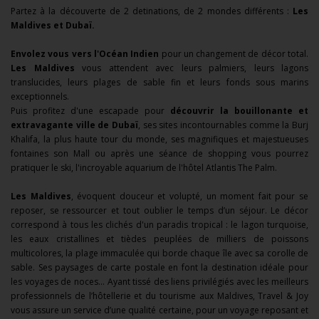
Partez à la découverte de 2 detinations, de 2 mondes différents :
Les
Maldives et Dubaï.
Envolez vous vers l'Océan Indien
pour un changement de décor total.
Les Maldives
vous attendent avec leurs palmiers, leurs lagons
translucides, leurs plages de sable fin et leurs fonds sous marins
exceptionnels.
Puis profitez d'une escapade pour
découvrir la bouillonante et
extravagante ville de Dubaï
, ses sites incontournables comme la Burj
Khalifa, la plus haute tour du monde, ses magnifiques et majestueuses
fontaines son Mall ou après une séance de shopping vous pourrez
pratiquer le ski, l'incroyable aquarium de l'hôtel Atlantis The Palm.
Les Maldives
, évoquent douceur et volupté, un moment fait pour se
reposer, se ressourcer et tout oublier le temps d’un séjour. Le décor
correspond à tous les clichés d'un paradis tropical : le lagon turquoise,
les eaux cristallines et tièdes peuplées de milliers de poissons
multicolores, la plage immaculée qui borde chaque île avec sa corolle de
sable. Ses paysages de carte postale en font la destination idéale pour
les voyages de noces... Ayant tissé des liens privilégiés avec les meilleurs
professionnels de l’hôtellerie et du tourisme aux Maldives, Travel & Joy
vous assure un service d’une qualité certaine, pour un voyage reposant et