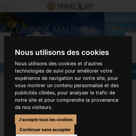
VOYAGE COMBINÉ MALDIVES -
DUBAI
Précédent
S
Nous utilisons des cookies
Nous utilisons des cookies et d'autres
technologies de suivi pour améliorer votre
©VISIT MALDIVES
expérience de navigation sur notre site, pour
vous montrer un contenu personnalisé et des
ACCUEIL
SÉJOURS MALDIVES
VOYAGE COMBINÉ MALDIVES - DUBAI
publicités ciblées, pour analyser le trafic de
notre site et pour comprendre la provenance
de nos visiteurs.
VOYAGE COMBINÉ MALDIVES
J'accepte tous les cookies
- DUBAI
Continuer sans accepter