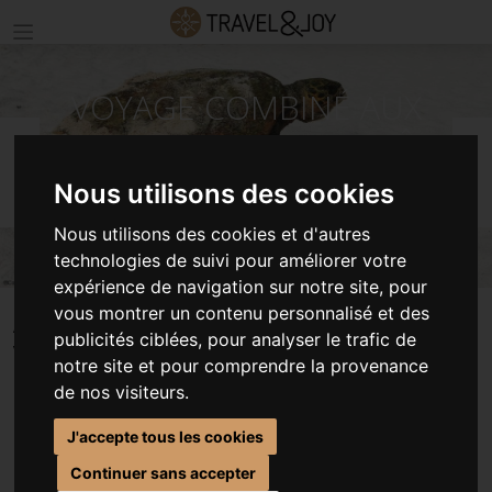
VOYAGE COMBINÉ AUX
SEYCHELLES - CIRCUIT 2 ÎLES
Précédent
S
MAHÉ & PRASLIN
Nous utilisons des cookies
Nous utilisons des cookies et d'autres
©Constance Lemuria
technologies de suivi pour améliorer votre
expérience de navigation sur notre site, pour
vous montrer un contenu personnalisé et des
ACCUEIL
SÉJOURS SEYCHELLES
publicités ciblées, pour analyser le trafic de
VOYAGE COMBINÉ AUX SEYCHELLES - CIRCUIT 2 ÎLES MAHÉ & PRASLIN
notre site et pour comprendre la provenance
de nos visiteurs.
J'accepte tous les cookies
VOYAGE COMBINÉ AUX
Continuer sans accepter