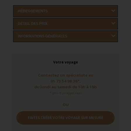
HÉBERGEMENTS
DÉTAIL DES PRIX
INFORMATIONS GÉNÉRALES
Votre voyage
Contactez un spécialiste au
01 73 54 98 36*,
du lundi au samedi de 10h à 19h
* (prix d'un appel local)
OU
FAITES CRÉER VOTRE VOYAGE SUR MESURE