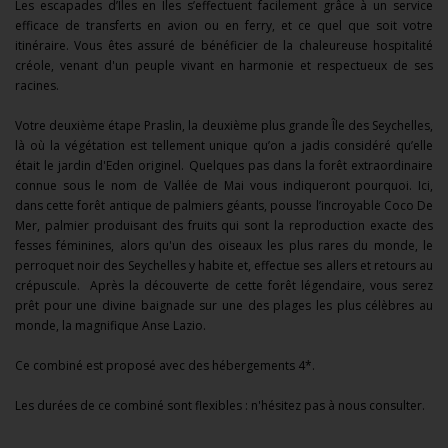
Les escapades d’Îles en Îles s’effectuent facilement grâce à un service
efficace de transferts en avion ou en ferry, et ce quel que soit votre
itinéraire. Vous êtes assuré de bénéficier de la chaleureuse hospitalité
créole, venant d'un peuple vivant en harmonie et respectueux de ses
racines.
Votre deuxième étape Praslin, la deuxième plus grande Île des Seychelles,
là où la végétation est tellement unique qu’on a jadis considéré qu’elle
était le jardin d'Eden originel. Quelques pas dans la forêt extraordinaire
connue sous le nom de Vallée de Mai vous indiqueront pourquoi. Ici,
dans cette forêt antique de palmiers géants, pousse l’incroyable Coco De
Mer, palmier produisant des fruits qui sont la reproduction exacte des
fesses féminines, alors qu'un des oiseaux les plus rares du monde, le
perroquet noir des Seychelles y habite et, effectue ses allers et retours au
crépuscule. Après la découverte de cette forêt légendaire, vous serez
prêt pour une divine baignade sur une des plages les plus célèbres au
monde, la magnifique Anse Lazio.
Ce combiné est proposé avec des hébergements 4*.
Les durées de ce combiné sont flexibles : n'hésitez pas à nous consulter.